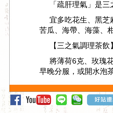
「疏肝理氣」是三
宜多吃花生、黑芝
苦瓜、海帶、海藻、
【三之氣調理茶飲
將薄荷6克、玫瑰花
早晚分服，或開水泡