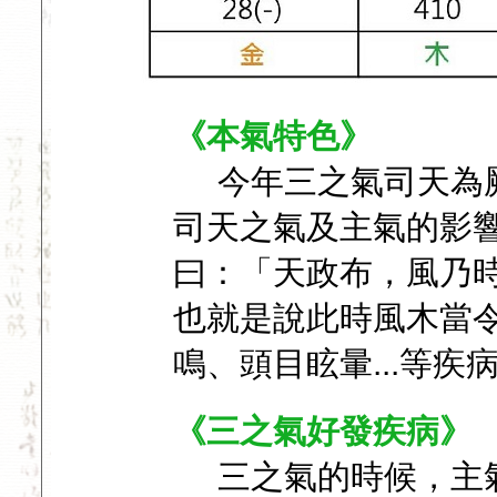
《本氣特色》
今年三之氣司天為
司天之氣及主氣的影
曰：「天政布，風乃
也就是說此時風木當
鳴、頭目眩暈...等疾
《三之氣好發疾病》
三之氣的時候，主