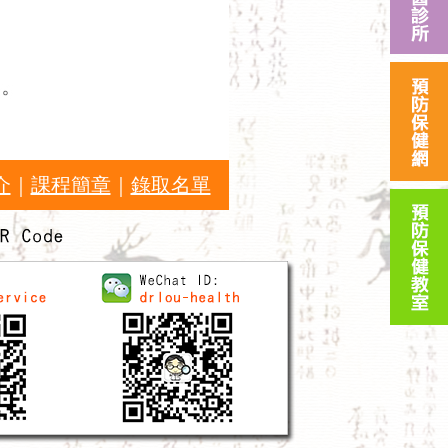
介
｜
課程簡章
｜
錄取名單